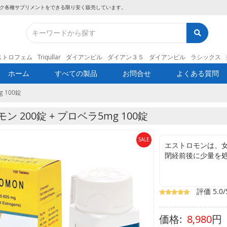
ク
各種サプリメントをできる限り安く販売しています。
ストロフェム
Triqullar
ダイアンピル
ダイアン３５
ダイアンピル
ラシックス
ホーム
すべての製品
お問合せ
よくある質問
 100錠
ン 200錠 + プロベラ5mg 100錠
SALE
エストロモンは、
閉経前後に少量を
す。
また、長期間続け
おもに更年期障害
評価 5.0/
出血（器質的に異
にも効果がありま
8,980
円
また性同一性障害