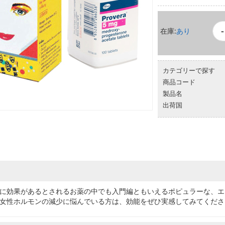
で最もホピュラー
一方、プロベラは
す。
-
あり
単体では、切迫流
トロモンなどのエ
不妊症治療や更年
カテゴリーで探す
商品コード
製品名
出荷国
に効果があるとされるお薬の中でも入門編ともいえるポピュラーな、エ
女性ホルモンの減少に悩んでいる方は、効能をぜひ実感してみてくださ