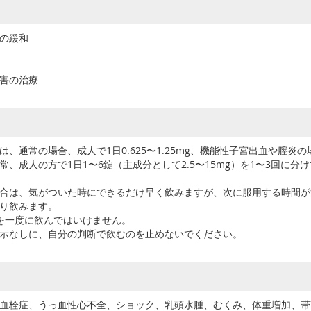
の緩和
害の治療
、通常の場合、成人で1日0.625〜1.25mg、機能性子宮出血や膣炎の場
常、成人の方で1日1〜6錠（主成分として2.5〜15mg）を1〜3回に分
合は、気がついた時にできるだけ早く飲みますが、次に服用する時間が
り飲みます。
を一度に飲んではいけません。
示なしに、自分の判断で飲むのを止めないでください。
血栓症、うっ血性心不全、ショック、乳頭水腫、むくみ、体重増加、帯