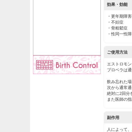
効果・効能
・更年期障害
・不妊症
・骨粗鬆症
・性同一性障
ご使用方法
エストロモンは
プロベラは通
飲み忘れた場
次から通常通
絶対に2回分
また医師の指
副作用
人によって、