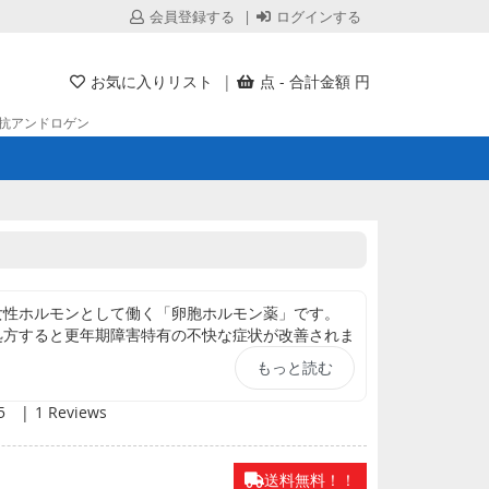
会員登録する
ログインする
お気に入りリスト
点 - 合計金額 円
抗アンドロゲン
女性ホルモンとして働く「卵胞ホルモン薬」です。
処方すると更年期障害特有の不快な症状が改善されま
もっと読む
ることで骨粗鬆症の予防効果も期待できます。
や卵巣機能不全症の治療薬ですが、腟炎や機能性子宮
5
1 Reviews
常のない予定外の子宮出血）
す。
送料無料！！
の治療に女性のエストロゲン置換療法として、世界中