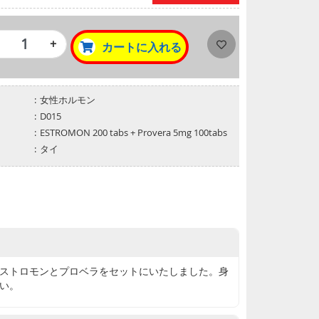
で広く使われているお薬です。
、もう一つの女性ホルモンの「黄体ホルモン薬」で
+
カートに入れる
産や習慣性流早産を防ぐために用いられますが、エス
ストロゲンと併用することで、
期障害の主症状の緩和に用いられます。
女性ホルモン
D015
ESTROMON 200 tabs + Provera 5mg 100tabs
タイ
ストロモンとプロベラをセットにいたしました。身
い。