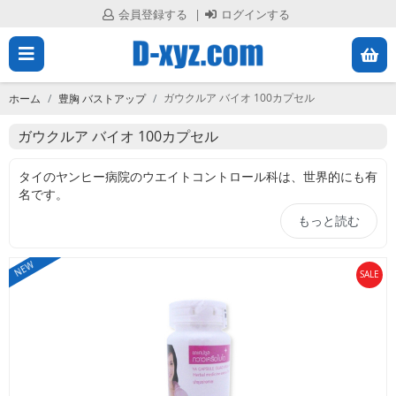
会員登録する
ログインする
メ
会
員
ニ
登
ガウクルア バイオ 100カプセル
ホーム
豊胸 バストアップ
録
ュ
す
ガウクルア バイオ 100カプセル
る
ー
タイのヤンヒー病院のウエイトコントロール科は、世界的にも有
を
名です。
ロ
ヤンヒー病院で処方されるダイエット薬品を求めて、世界中から
グ
もっと読む
閉
人々が訪れるほどです。
イ
このヤンヒー病院が開発に協力したのが、バストアップサプリメ
ン
じ
ントのガウクルア・バイオです。
す
NEW
SALE
ガウクルア・バイオにはマメ科クズ属の植物「ガオクルア」から
る
る
抽出された、天然の女性ホルモンが配合されています。
ガオクルアはプエラリア・ミリフィカとも呼ばれ、タイ北西部の
ホ
山岳地帯などごく限られた地域のみに自生する植物です。
ー
このガオクルアには大きな根芋のような茎根部分がありタイの山
ム
岳少数民族であるモン族は、1,000年も昔から不老長寿の食べ物
として食べていました。
す