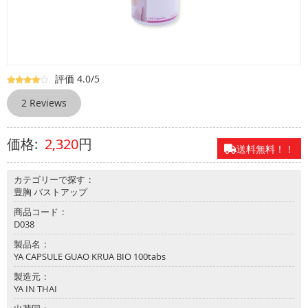
このガオクルアに注目したタイの大学がガオクルアの成分分析を
べ
行ったところ、ガウクルアには何と大豆の40倍もののイソフラ
て
ボンが含まれていることが分かりました。
の
さらにイソフラボンガオクルアから抽出された成分には女性ホル
製
モンとよく似た作用があり、美容と健康だけでなくバストアップ
品
や美肌にも有効なことが判明しました。
評価 4.0/5
確かにモン族の女性は色が白く、胸が大きいのが特徴です。
お
2 Reviews
ガウクルア・バイオは自然の植物から抽出された成分が配合され
問
ているので、副作用の心配はほとんどなく安全性が高いので安心
合
して使えます。
せ
2,320
円
さらにバストアップや美肌の他にも更年期障害など、ホルモンの
送料無料！！
バランスが原因で起こる様々な症状の改善にも効果があります。
よ
く
カテゴリーで探す
あ
豊胸 バストアップ
る
商品コード
質
D038
問
製品名
YA CAPSULE GUAO KRUA BIO 100tabs
製造元
YA IN THAI