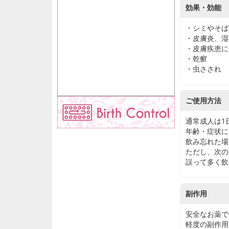
効果・効能
・シミやそば
・皮膚炎、湿
・皮膚疾患に
・乾癬
・虫さされ
ご使用方法
通常成人は1日
年齢・症状に
飲み忘れた場
ただし、次の
誤って多く飲
副作用
安全なお薬で
軽度の副作用