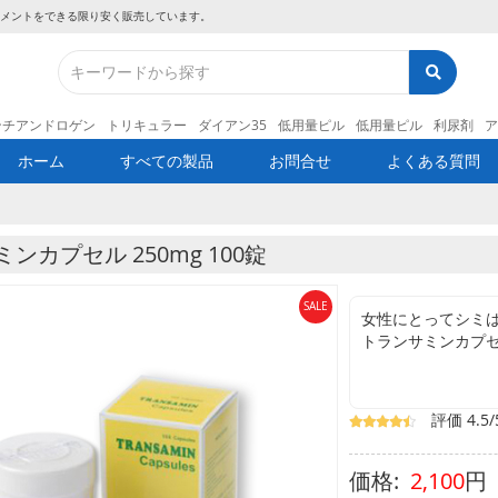
メントをできる限り安く販売しています。
ンチアンドロゲン
トリキュラー
ダイアン35
低用量ピル
低用量ピル
利尿剤
ア
ホーム
すべての製品
お問合せ
よくある質問
ンカプセル 250mg 100錠
SALE
女性にとってシミ
トランサミンカプ
強化して出血しに
されているもので
皮膚科や美容外科
評価 4.5/
方されており、服
ています。
シミやそばかす、
2,100
円
メラニンの生成を