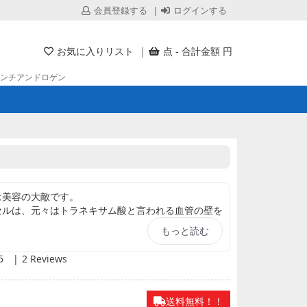
会員登録する
ログインする
お気に入りリスト
点 - 合計金額 円
ンチアンドロゲン
は美容の大敵です。
セルは、元々はトラネキサム酸と言われる血管の壁を
くくさせるための医薬品で、医師の診断のもとに処方
もっと読む
す。
などでは、あらゆるシミや色素沈着の治療薬として処
5
2 Reviews
用することで赤みや肌のくすみを解消するものとなっ
老斑で気になっている方などのための医薬品です。
送料無料！！
抑制し、シミができにくい肌にします。