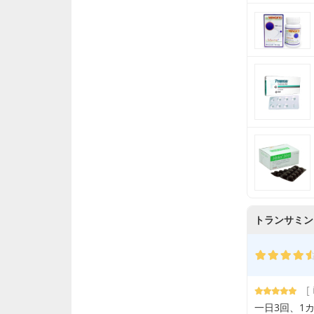
トランサミンカ
[
一日3回、1