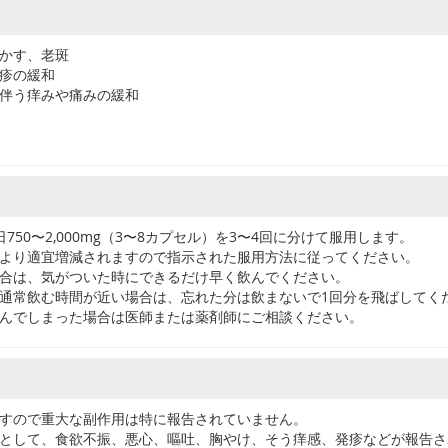
かす、老斑
疹の緩和
伴う痒みや痛みの緩和
750〜2,000mg（3〜8カプセル）を3〜4回に分けて服用します。
より適宜増減されますので指示された服用方法に従ってください。
合は、気がついた時にできるだけ早く飲んでください。
通常飲む時間が近い場合は、忘れた分は飲まないで1回分を飛ばしてく
んでしまった場合は医師または薬剤師にご相談ください。
すので重大な副作用は特に報告されていません。
として、食欲不振、悪心、嘔吐、胸やけ、そう痒感、発疹などが報告さ