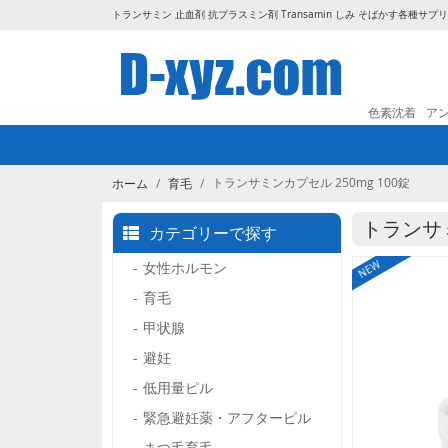
トランサミン 止血剤 抗プラスミン剤 Transamin しみ そばかす
各種サプリ
色素沈着
ア
トランサミンカプセル 250mg 100錠
ホーム
育毛
トランサミ
カテゴリーで探す
女性ホルモン
NEW
育毛
甲状腺
避妊
低用量ピル
緊急避妊薬・アフターピル
まつ毛育毛