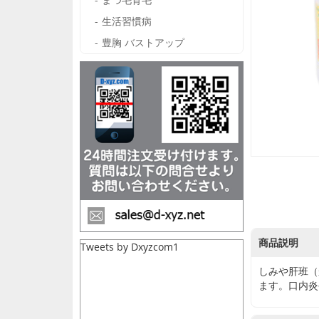
生活習慣病
豊胸 バストアップ
商品説明
Tweets by Dxyzcom1
しみや肝班（
ます。口内炎