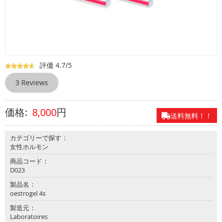
べ
て
の
製
品
評価 4.7/5
お
問
3 Reviews
合
せ
8,000
円
送料無料！！
よ
く
あ
カテゴリーで探す
る
女性ホルモン
質
商品コード
問
D023
製品名
oestrogel 4s
製造元
Laboratoires