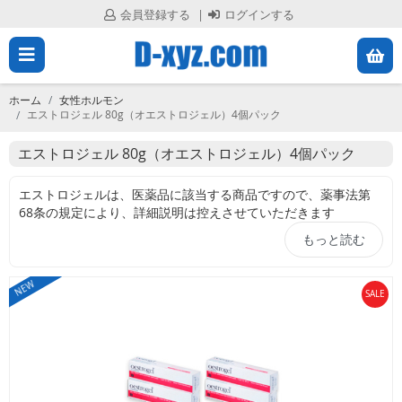
会員登録する
ログインする
メ
会
員
ニ
登
ホーム
女性ホルモン
録
エストロジェル 80g（オエストロジェル）4個パック
ュ
す
る
エストロジェル 80g（オエストロジェル）4個パック
ー
エストロジェルは、医薬品に該当する商品ですので、薬事法第
を
ロ
68条の規定により、詳細説明は控えさせていただきます
グ
閉
イ
もっと読む
ン
じ
す
NEW
る
SALE
る
ホ
ー
ム
す