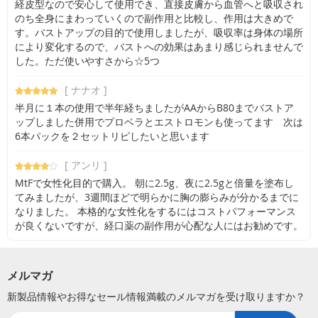
経皮型なので安心して使用でき、直接皮膚から血管へと吸収され
のち全身にまわっていくので副作用と比較し、作用は大きめで
す。バストアップの目的で使用しましたが、吸収率は身体の場所
により変化するので、バストへの効果はあまり感じられませんで
した。ただ使いやすさから☆5つ
[ ナナオ ]
半月に１本の使用で半年経ちましたがAAからB80までバストア
ップしました併用でプロベラとエストロモンも使ってます 次は
6本パックを２セットリピしたいと思います
[ アンリ ]
MtFで女性化目的で購入。 朝に2.5g、夜に2.5gと倍量を塗布し
てみましたが、3週間ほどで明らかに胸の膨らみが分かるまでに
なりました。 本格的な女性化をするにはコストパフォーマンス
が良くないですが、経口薬の副作用が心配な人にはお勧めです。
メルマガ
新製品情報やお得なセール情報満載のメルマガを受け取りますか？