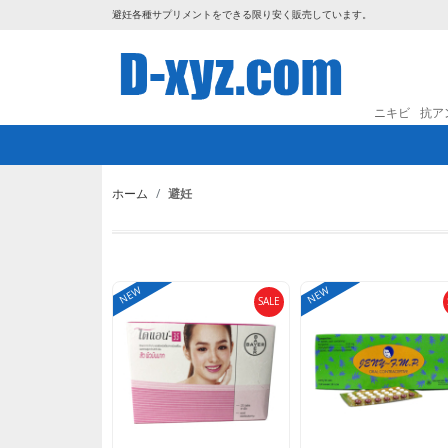
避妊
各種サプリメントをできる限り安く販売しています。
ニキビ
抗ア
ホーム
避妊
NEW
NEW
SALE