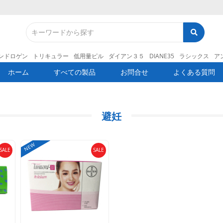
ンドロゲン
トリキュラー
低用量ピル
ダイアン３５
DIANE35
ラシックス
ア
ホーム
すべての製品
お問合せ
よくある質問
避妊
NEW
SALE
SALE