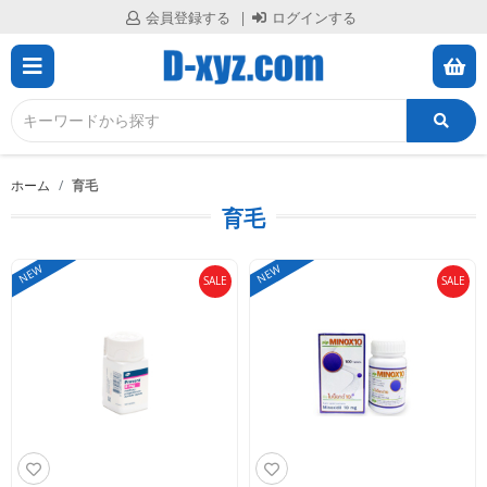
会員登録する
ログインする
メ
会
員
ニ
登
録
ュ
す
る
ホーム
育毛
ー
育毛
を
ロ
グ
NEW
NEW
閉
イ
SALE
SALE
ン
じ
す
る
る
ホ
ー
ム
す