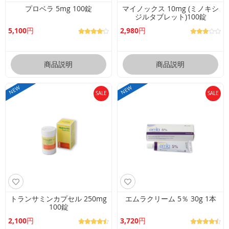
べ
プロベラ 5mg 100錠
マイノックス 10mg (ミノキシ
ジルタブレット)100錠
て
の
5,100円
2,980円
製
品
商品説明
商品説明
お
問
NEW
NEW
合
SALE
SALE
せ
よ
く
あ
る
質
問
トランサミンカプセル 250mg
エムラクリーム 5％ 30g 1本
100錠
2,100円
3,720円