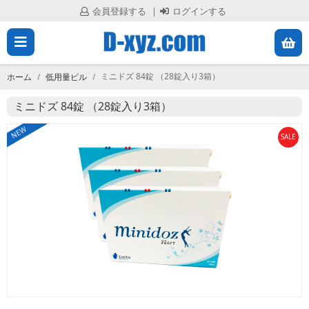
会員登録する
ログインする
メ
会
員
ニ
登
ミニドズ 84錠 （28錠入り3箱）
ホーム
低用量ピル
録
ュ
す
ミニドズ 84錠 （28錠入り3箱）
る
ー
NEW
SALE
を
ロ
グ
閉
イ
ン
じ
す
る
る
ホ
ー
ム
す