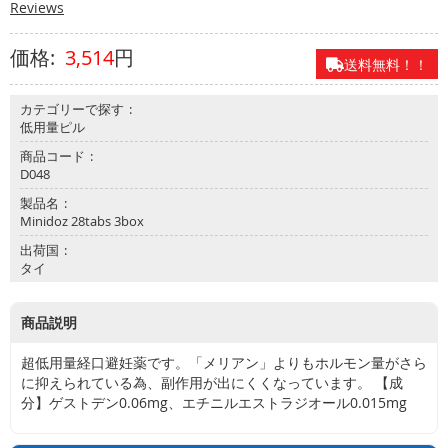
Reviews
べ
て
3,514
円
の
送料無料！！
製
品
カテゴリーで探す
低用量ピル
お
問
商品コード
D048
合
せ
製品名
Minidoz 28tabs 3box
よ
出荷国
く
タイ
あ
る
質
商品説明
問
超低用量経口避妊薬です。「メリアン」よりもホルモン量がさら
に抑えられている為、副作用が出にくくなっています。 【成
分】ゲストデン0.06mg、エチニルエストラジオール0.015mg