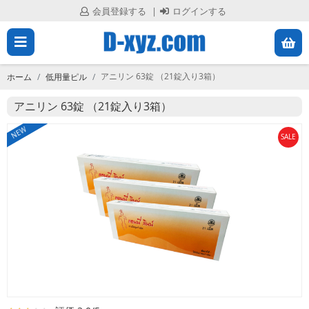
会員登録する
ログインする
メ
会
員
ニ
登
アニリン 63錠 （21錠入り3箱）
ホーム
低用量ピル
録
ュ
す
アニリン 63錠 （21錠入り3箱）
る
ー
NEW
SALE
を
ロ
グ
閉
イ
ン
じ
す
る
る
ホ
ー
ム
す