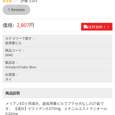
評価 3.0/5
べ
て
1 Reviews
の
製
2,807
円
品
送料無料！！
お
カテゴリーで探す
問
低用量ピル
合
せ
商品コード
D045
よ
製品名
く
Annylyn21tabs 3box
あ
出荷国
る
タイ
質
問
商品説明
メリアンEDと同成分。超低用量ピルでプラセボなしの21錠で
す。 【成分】ゲストデン0.075mg、エチニルエストラジオール
0.02mg